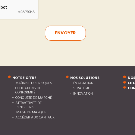
ENVOYER
NOTRE OFFRE
NOS SOLUTIONS
NOS
MAÎTRISE DES RISQUES
ÉVALUATION
LE 
OBLIGATIONS DE
STRATÉGIE
CO
CONFORMITÉ
INNOVATION
CONQUÊTE DE MARCHÉ
ATTRACTIVITÉ DE
L’ENTREPRISE
IMAGE DE MARQUE
ACCÉDER AUX CAPITAUX