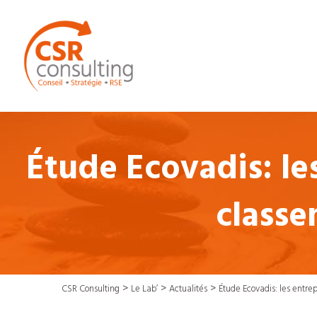
Étude Ecovadis: les
classe
>
>
>
CSR Consulting
Le Lab’
Actualités
Étude Ecovadis: les entre