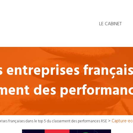
LE CABINET
 entreprises françai
ment des performan
>
Capture-ec
prises françaises dans le top 5 du classement des performances RSE