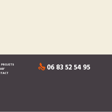
06 83 52 54 95
 PROJETS
LAB’
NTACT