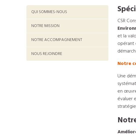
Spéci
QUI SOMMES-NOUS
CSR Cons
NOTRE MISSION
Environ
et la val
NOTRE ACCOMPAGNEMENT
opérant d
démarche
NOUS REJOINDRE
Notre co
Une déma
systémat
en œuvre
évaluer 
stratégi
Notre
Améliore