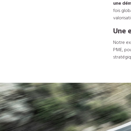
une dém
fois glob
valorisa
Une e
Notre ex
PME, pour
stratégiq