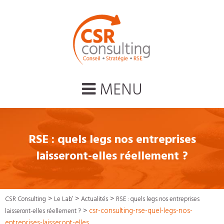
MENU
RSE : quels legs nos entreprises
laisseront-elles réellement ?
>
>
>
CSR Consulting
Le Lab’
Actualités
RSE : quels legs nos entreprises
>
csr-consulting-rse-quel-legs-nos-
laisseront-elles réellement ?
entreprises-laisseront-elles