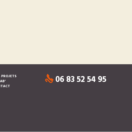
06 83 52 54 95
 PROJETS
LAB’
NTACT