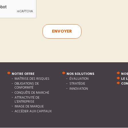
ENVOYER
NOTRE OFFRE
NOS SOLUTIONS
NOS
MAÎTRISE DES RISQUES
ÉVALUATION
LE 
OBLIGATIONS DE
STRATÉGIE
CO
CONFORMITÉ
INNOVATION
CONQUÊTE DE MARCHÉ
ATTRACTIVITÉ DE
L’ENTREPRISE
IMAGE DE MARQUE
ACCÉDER AUX CAPITAUX