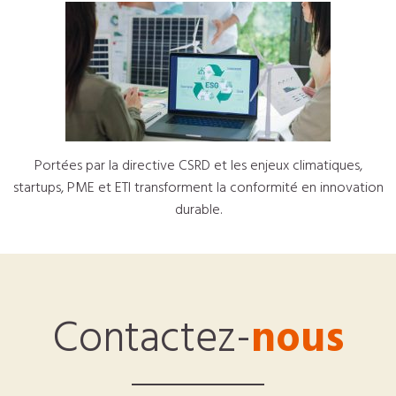
Portées par la directive CSRD et les enjeux climatiques,
startups, PME et ETI transforment la conformité en innovation
durable.
Contactez-
nous