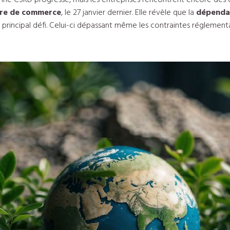
nne CSRD progresse, mais les entreprises rencontrent encore des o
mbre de commerce
, le 27 janvier dernier. Elle révèle que la
dépenda
principal défi. Celui-ci dépassant même les contraintes réglementa