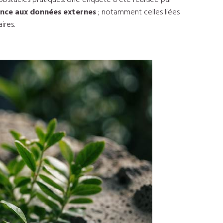
bstacles pratiques. Une enquête a été réalisée par
nce aux données externes
; notamment celles liées
ires.