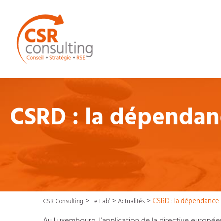
CSRD : la dépendan
>
>
>
CSRD : la dépendance 
CSR Consulting
Le Lab’
Actualités