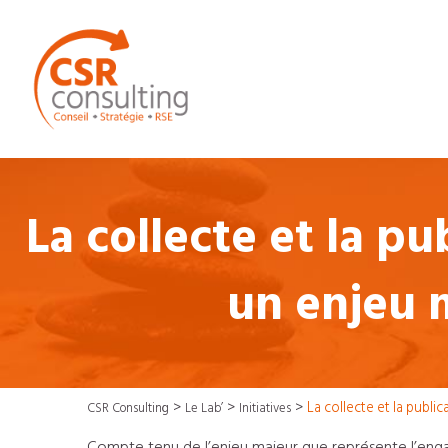
La collecte et la p
un enjeu 
>
>
>
La collecte et la publ
CSR Consulting
Le Lab’
Initiatives