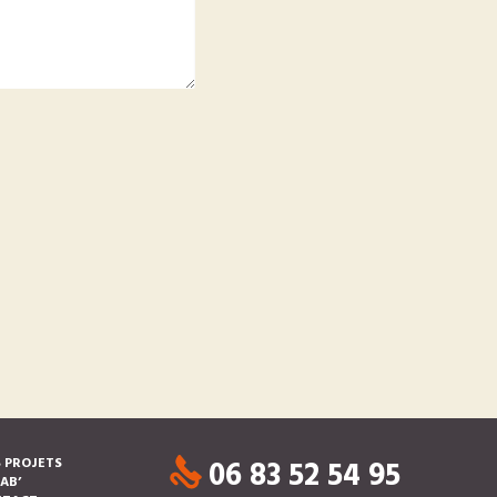
06 83 52 54 95
 PROJETS
LAB’