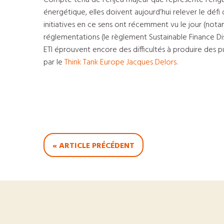
Compte tenu de l’enjeu majeur que représente l’engag
énergétique, elles doivent aujourd’hui relever le déf
initiatives en ce sens ont récemment vu le jour (no
réglementations (le règlement Sustainable Finance Disc
ETI éprouvent encore des difficultés à produire des 
par le
Think Tank Europe Jacques Delors.
« ARTICLE PRÉCÉDENT