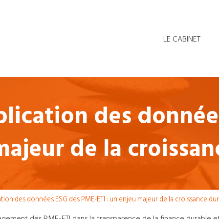
LE CABINET
ublication des donné
majeur de la croissan
ication des données ESG des PME-ETI : un enjeu majeur de la croissance du