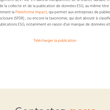
ement des PME-ETI dans la transparence de la finance durable et d
i de la collecte et de la publication de données ESG, au même tit
tamment la
Plateforme Impact
, qui permet aux entreprises de publie
losure (SFDR) , ou encore la taxonomie, qui doit aboutir à classifi
publications ESG, notamment en raison d’un manque de données et 
Télécharger la publication