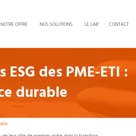
NOTRE OFFRE
NOS SOLUTIONS
LE LAB’
CONTACT
es ESG des PME-ETI :
ce durable
rable