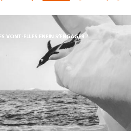
SES VONT-ELLES ENFIN S’ENGAGER ?