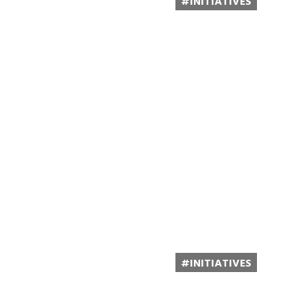
#INITIATIVES
 VÉRITABLE ENJEU
L’ADEME PUBLIE UN A
L’ARGUMENT DE « NE
COMMUNICATIONS
Lire la suite...
#INITIATIVES
FFICILES À
LA RSE, UN ENJEU EU