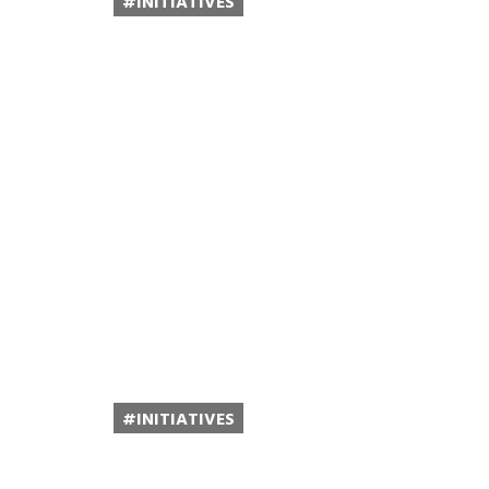
#INITIATIVES
LES ADMINISTRATEURS INDÉPENDANTS,
POUR LES PME
Lire la suite...
#INITIATIVES
ÉCOLOGISER LES SECTEURS LES PLUS DI
DÉCARBONER