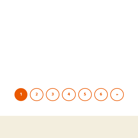
Lire la suite...
1
2
3
4
5
6
»