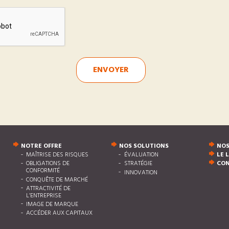
ENVOYER
NOTRE OFFRE
NOS SOLUTIONS
NOS
MAÎTRISE DES RISQUES
ÉVALUATION
LE 
OBLIGATIONS DE
STRATÉGIE
CO
CONFORMITÉ
INNOVATION
CONQUÊTE DE MARCHÉ
ATTRACTIVITÉ DE
L’ENTREPRISE
IMAGE DE MARQUE
ACCÉDER AUX CAPITAUX