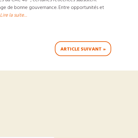
és du CAC 40- , certaines réticences subsistent
nt gage de bonne gouvernance. Entre opportunités et
Lire la suite…
ARTICLE SUIVANT »