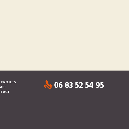
06 83 52 54 95
 PROJETS
LAB’
NTACT