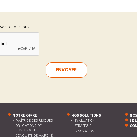
ivant ci-dessous
ENVOYER
NOTRE OFFRE
NOS SOLUTIONS
NOS
MAÎTRISE DES RISQUES
ÉVALUATION
LE 
OBLIGATIONS DE
STRATÉGIE
CO
CONFORMITÉ
INNOVATION
CONQUÊTE DE MARCHÉ