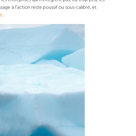
s entreprises qui n’intègrent pas, ou trop peu, les
sage à l’action reste poussif ou sous-calibré, et
te…