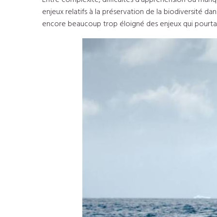
Entre complexité, difficultés d’appréhension ou manqu
enjeux relatifs à la préservation de la biodiversité da
encore beaucoup trop éloigné des enjeux qui pourtan