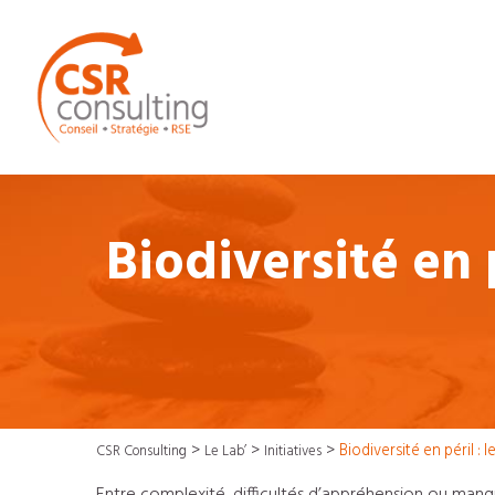
Biodiversité en p
>
>
>
Biodiversité en péril : 
CSR Consulting
Le Lab’
Initiatives