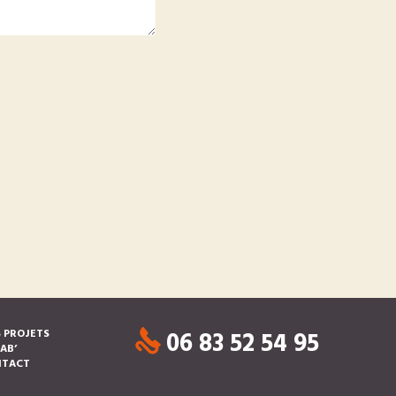
06 83 52 54 95
 PROJETS
LAB’
NTACT