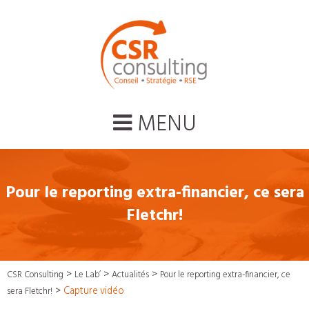
MENU
Pour le reporting extra-financier, ce sera
Fletchr!
>
>
>
CSR Consulting
Le Lab’
Actualités
Pour le reporting extra-financier, ce
>
Capture vidéo
sera Fletchr!