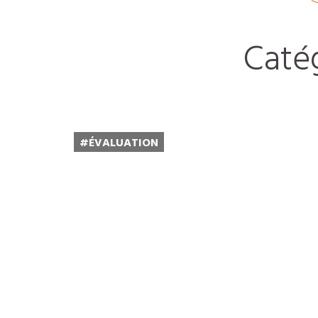
Catég
#ÉVALUATION
PROJET 3
Lire la suite...