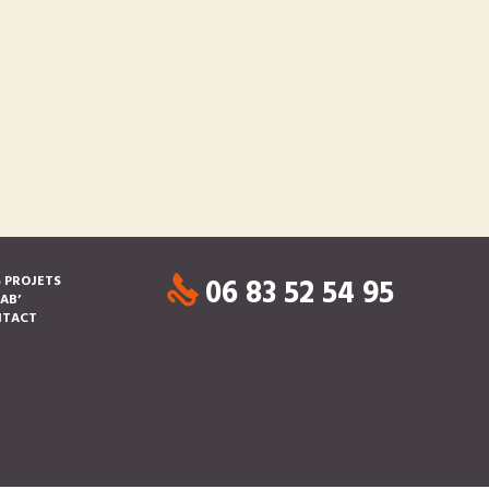
06 83 52 54 95
 PROJETS
LAB’
NTACT