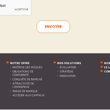
ENVOYER
NOTRE OFFRE
NOS SOLUTIONS
NOS
MAÎTRISE DES RISQUES
ÉVALUATION
LE 
OBLIGATIONS DE
STRATÉGIE
CO
CONFORMITÉ
INNOVATION
CONQUÊTE DE MARCHÉ
ATTRACTIVITÉ DE
L’ENTREPRISE
IMAGE DE MARQUE
ACCÉDER AUX CAPITAUX