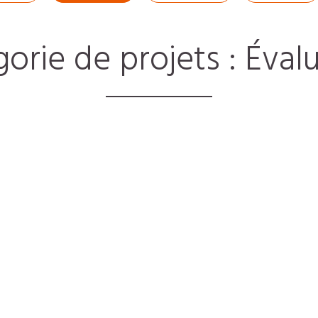
orie de projets :
Éval