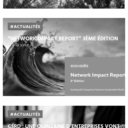
#ACTUALITÉS
“NETWORK IMPACT REPORT” 3ÈME ÉDITION
Lire la suite...
#ACTUALITÉS
CSRD : UNE QUINZAINE D’ENTREPRISES VONT