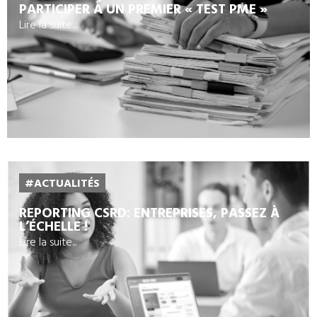
PARTICIPER À UN PREMIER « TEST PME »
Lire la suite...
#ACTUALITÉS
REPORTING CSRD: ENTREPRISES, PASSEZ À
L’ÉCHELLE !
Lire la suite...