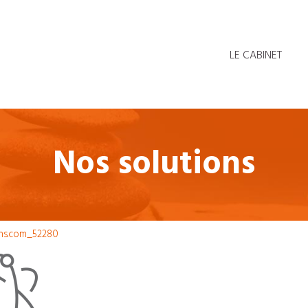
LE CABINET
Nos solutions
ons.com_52280